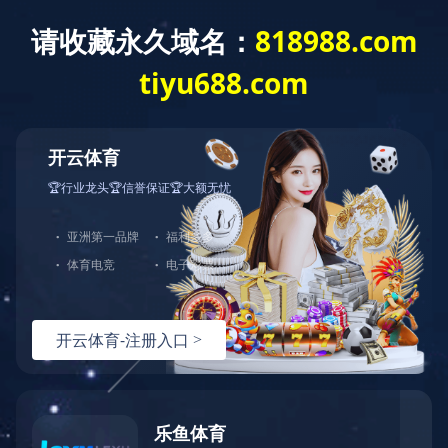
按访问者

联系双林